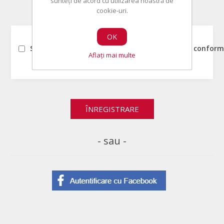
sunteți de acord cu utilizarea noastră de
cookie-uri.
ACORDUL UTILIZATORULUI
OK
Sunt de acord ca datele mele sa fie prelucrate conform 
Aflați mai multe
- sau -