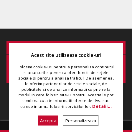
INFORMAȚIE
Acest site utilizeaza cookie-uri
SERVICIU CLIENȚI
Folosim cookie-uri pentru a personaliza continutul
si anunturile, pentru a oferi functii de rețele
COMANDA MINIMA
sociale si pentru a analiza traficul. De asemenea,
le oferim partenerilor de retele sociale, de
publicitate si de analize informatii cu privire la
modul in care folositi site-ul nostru. Acestia le pot
combina cu alte informatii oferite de dvs. sau
Copyright © 2026 Restaurant Zamca. Toate drepturile rezervate.
Detalii...
culese in urma folosirii serviciilor lor.
Creat de
Ecom Digital
Accepta
Personalizeaza
Zilnic intre 08:00 - 22:30