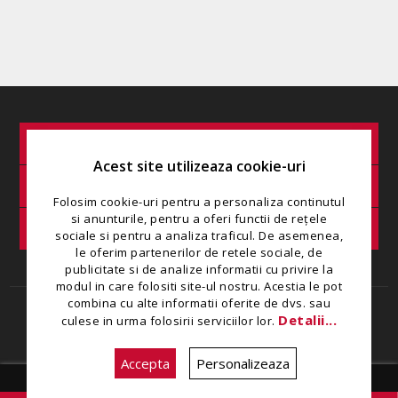
INFORMAȚIE
Acest site utilizeaza cookie-uri
SERVICIU CLIENȚI
Folosim cookie-uri pentru a personaliza continutul
si anunturile, pentru a oferi functii de rețele
COMANDA MINIMA
sociale si pentru a analiza traficul. De asemenea,
le oferim partenerilor de retele sociale, de
publicitate si de analize informatii cu privire la
modul in care folositi site-ul nostru. Acestia le pot
combina cu alte informatii oferite de dvs. sau
Copyright © 2026 Restaurant Zamca. Toate drepturile rezervate.
Detalii...
culese in urma folosirii serviciilor lor.
Creat de
Ecom Digital
Accepta
Personalizeaza
Zilnic intre 08:00 - 22:30