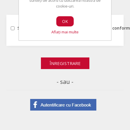
sunteți de acord cu utilizarea noastră de
cookie-uri.
ACORDUL UTILIZATORULUI
OK
Sunt de acord ca datele mele sa fie prelucrate conform 
Aflați mai multe
- sau -