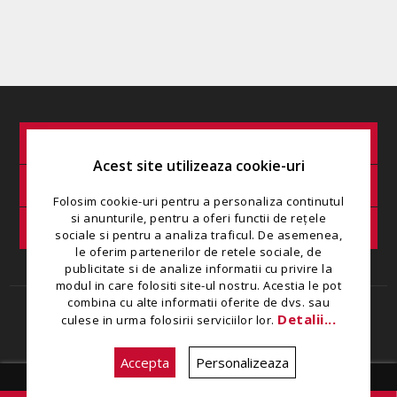
INFORMAȚIE
Acest site utilizeaza cookie-uri
SERVICIU CLIENȚI
Folosim cookie-uri pentru a personaliza continutul
si anunturile, pentru a oferi functii de rețele
COMANDA MINIMA
sociale si pentru a analiza traficul. De asemenea,
le oferim partenerilor de retele sociale, de
publicitate si de analize informatii cu privire la
modul in care folositi site-ul nostru. Acestia le pot
combina cu alte informatii oferite de dvs. sau
Copyright © 2026 Restaurant Zamca. Toate drepturile rezervate.
Detalii...
culese in urma folosirii serviciilor lor.
Creat de
Ecom Digital
Accepta
Personalizeaza
Zilnic intre 08:00 - 22:30