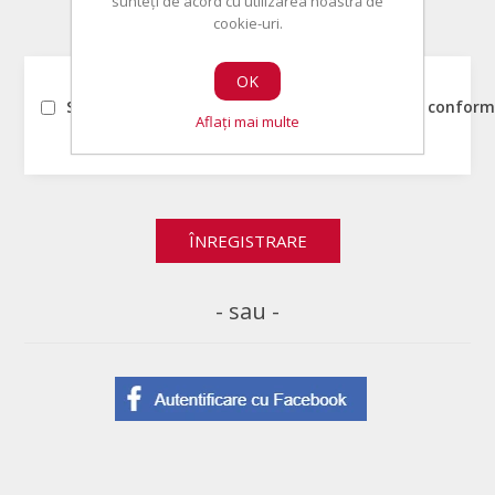
sunteți de acord cu utilizarea noastră de
cookie-uri.
ACORDUL UTILIZATORULUI
OK
Sunt de acord ca datele mele sa fie prelucrate conform 
Aflați mai multe
- sau -