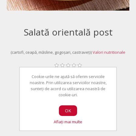
Salată orientală post
(cartofi, ceapă, măsline, gogoșari, castraveți)
Valori nutritionale
Fii primul care revizuiește acest produs
Cookie-urile ne ajută să oferim serviciile
noastre. Prin utilizarea serviciilor noastre,
27,00 lei
sunteți de acord cu utilizarea noastră de
cookie-uri.
OK
Aflați mai multe