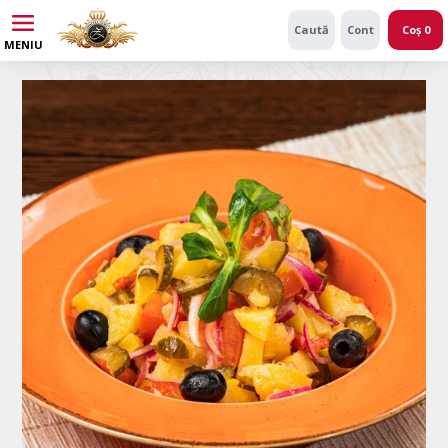
Caută
Cont
Coș
0
MENIU
Numele atributului
Valoarea atributului